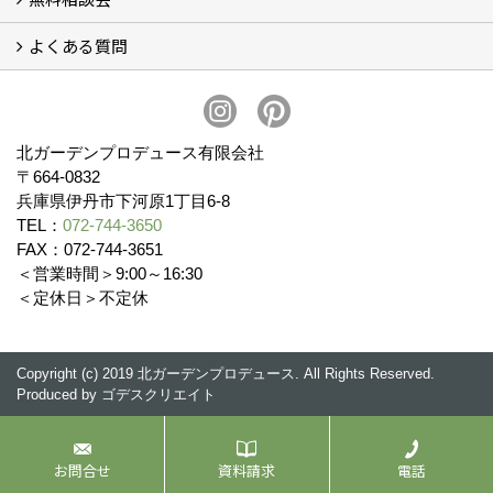
よくある質問
無料相談会
お見積りについて (2)
予算について (2)
お支払いについて
アフターサービス・アフターメンテナンスについて (3)
お手入れについて
植栽について (4)
北ガーデンプロデュース有限会社
〒664-0832
兵庫県伊丹市下河原1丁目6-8
TEL：
072-744-3650
FAX：072-744-3651
＜営業時間＞9:00～16:30
＜定休日＞不定休
Copyright (c) 2019 北ガーデンプロデュース. All Rights Reserved.
Produced by
ゴデスクリエイト
お問合せ
資料請求
電話