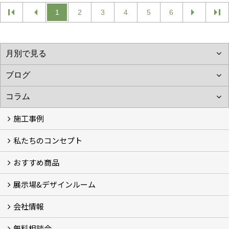
1
2
3
4
5
6
施工事例
私たちのコンセプト
施工事例
お客様の声 (46)
おすすめ商品
コンセプト
完成までの流れ
お庭のメンテナンスについて
展示場&デザインルーム
オリジナル帆布のサイクルポート
NEW スマートサイクルポート
おしゃれな物置 (8)
門扉 (6)
ウッドフェンス (16)
アイアンの商品 (6)
ガーデニング雑貨 (3)
ガーデン書&ガーデンアート
こだわりのオリジナル商品 一覧
おすすめの植物 (29)
箱庭ガーデン
ポット苗
会社情報
展示場&デザインルーム
無料相談会
会社概要
スタッフ紹介 (11)
ブログ
コラム
アクセス
求人募集