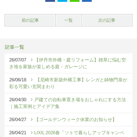
前の記事
一覧
次の記事
記事一覧
26/07/07
【伊丹市外構・庭リフォーム】雑草に悩む空
き地を家族が楽しめる庭・ガレージに
26/06/18
【尼崎市新築外構工事】レンガと鋳物門扉が
彩る可愛い玄関まわり
26/04/30
戸建ての自転車置き場をおしゃれにする方法
｜施工実例とアイデア集
26/04/27
【ゴールデンウィーク休業のお知らせ】
26/04/21
LIXIL 2026春「ソトで暮らしアップキャンペ