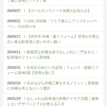
｜施工実例とアイデア集
26/04/27
【ゴールデンウィーク休業のお知らせ】
26/04/21
LIXIL 2026春「ソトで暮らしアップキャンペ
ーン」のお知らせ
26/04/17
【伊丹市 外構・庭リフォーム】管理が大変な
広い庭を駐車場と使いやすい庭へ
26/04/11
殺風景な外構を緑でおしゃれに｜門まわり・
駐車場のリフォーム実例集
26/03/31
生垣をやめたい方必見｜フェンス・植栽リフ
ォーム実例5選【管理が楽に】
26/02/10
住みながら外構工事をするメリット｜新築後
に外構を考えるという選択
26/01/29
おしゃれな駐車場の外構アイデア10選｜後悔
しないデザインとプロが教える工夫