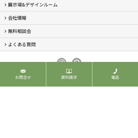
展示場&デザインルーム
オリジナル帆布のサイクルポート
NEW スマートサイクルポート
おしゃれな物置 (8)
門扉 (6)
ウッドフェンス (16)
アイアンの商品 (6)
ガーデニング雑貨 (3)
ガーデン書&ガーデンアート
こだわりのオリジナル商品 一覧
おすすめの植物 (29)
箱庭ガーデン
ポット苗
会社情報
展示場&デザインルーム
無料相談会
会社概要
スタッフ紹介 (11)
ブログ
コラム
アクセス
求人募集
よくある質問
無料相談会
お見積りについて (2)
予算について (2)
お支払いについて
アフターサービス・アフターメンテナンスについて (3)
お手入れについて
植栽について (4)
北ガーデンプロデュース有限会社
お問合せ
資料請求
電話
〒664-0832
兵庫県伊丹市下河原1丁目6-8
TEL：
072-744-3650
FAX：072-744-3651
＜営業時間＞9:00～16:30
＜定休日＞不定休
Copyright (c) 2019 北ガーデンプロデュース. All Rights Reserved.