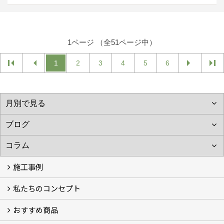
1ページ （全51ページ中）
1
2
3
4
5
6
施工事例
私たちのコンセプト
施工事例
お客様の声 (46)
おすすめ商品
コンセプト
完成までの流れ
お庭のメンテナンスについて