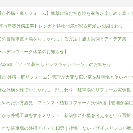
丹市外構・庭リフォーム】雑草に悩む空き地を家族が楽しめる庭・
崎市新築外構工事】レンガと鋳物門扉が彩る可愛い玄関まわり
ての自転車置き場をおしゃれにする方法｜施工実例とアイデア集
ールデンウィーク休業のお知らせ】
IL 2026春「ソトで暮らしアップキャンペーン」のお知らせ
丹市 外構・庭リフォーム】管理が大変な広い庭を駐車場と使いやす
景な外構を緑でおしゃれに｜門まわり・駐車場のリフォーム実例集
をやめたい方必見｜フェンス・植栽リフォーム実例5選【管理が楽
ながら外構工事をするメリット｜新築後に外構を考えるという選択
ゃれな駐車場の外構アイデア10選｜後悔しないデザインとプロが教