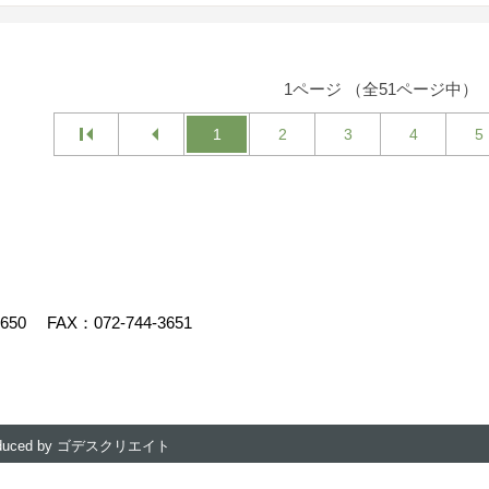
1ページ （全51ページ中）
1
2
3
4
5
3650
FAX：072-744-3651
duced by
ゴデスクリエイト