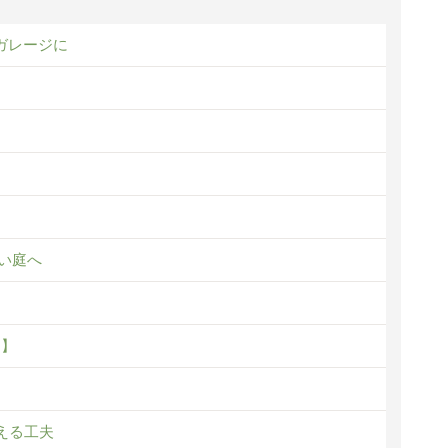
ガレージに
い庭へ
に】
える工夫