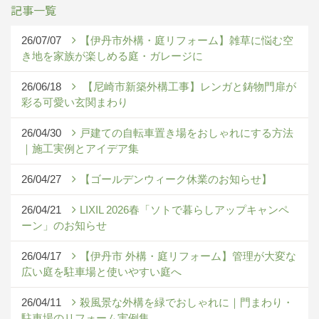
記事一覧
26/07/07
【伊丹市外構・庭リフォーム】雑草に悩む空
き地を家族が楽しめる庭・ガレージに
26/06/18
【尼崎市新築外構工事】レンガと鋳物門扉が
彩る可愛い玄関まわり
26/04/30
戸建ての自転車置き場をおしゃれにする方法
｜施工実例とアイデア集
26/04/27
【ゴールデンウィーク休業のお知らせ】
26/04/21
LIXIL 2026春「ソトで暮らしアップキャンペ
ーン」のお知らせ
26/04/17
【伊丹市 外構・庭リフォーム】管理が大変な
広い庭を駐車場と使いやすい庭へ
26/04/11
殺風景な外構を緑でおしゃれに｜門まわり・
駐車場のリフォーム実例集