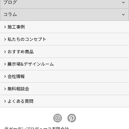
施工事例
私たちのコンセプト
施工事例
お客様の声 (46)
おすすめ商品
コンセプト
完成までの流れ
お庭のメンテナンスについて
展示場&デザインルーム
オリジナル帆布のサイクルポート
NEW スマートサイクルポート
おしゃれな物置 (8)
門扉 (6)
ウッドフェンス (16)
アイアンの商品 (6)
ガーデニング雑貨 (3)
ガーデン書&ガーデンアート
こだわりのオリジナル商品 一覧
おすすめの植物 (29)
箱庭ガーデン
ポット苗
会社情報
展示場&デザインルーム
無料相談会
会社概要
スタッフ紹介 (11)
ブログ
コラム
アクセス
求人募集
よくある質問
無料相談会
お見積りについて (2)
予算について (2)
お支払いについて
アフターサービス・アフターメンテナンスについて (3)
お手入れについて
植栽について (4)
北ガーデンプロデュース有限会社