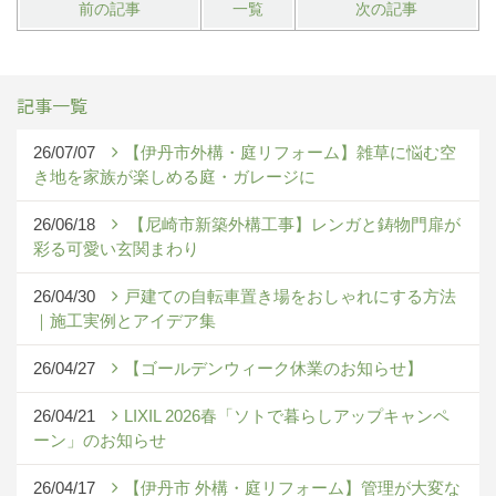
前の記事
一覧
次の記事
記事一覧
26/07/07
【伊丹市外構・庭リフォーム】雑草に悩む空
き地を家族が楽しめる庭・ガレージに
26/06/18
【尼崎市新築外構工事】レンガと鋳物門扉が
彩る可愛い玄関まわり
26/04/30
戸建ての自転車置き場をおしゃれにする方法
｜施工実例とアイデア集
26/04/27
【ゴールデンウィーク休業のお知らせ】
26/04/21
LIXIL 2026春「ソトで暮らしアップキャンペ
ーン」のお知らせ
26/04/17
【伊丹市 外構・庭リフォーム】管理が大変な