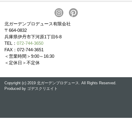
お見積りについて (2)
予算について (2)
お支払いについて
アフターサービス・アフターメンテナンスについて (3)
お手入れについて
植栽について (4)
北ガーデンプロデュース有限会社
〒664-0832
兵庫県伊丹市下河原1丁目6-8
TEL：
072-744-3650
FAX：072-744-3651
＜営業時間＞9:00～16:30
＜定休日＞不定休
Copyright (c) 2019 北ガーデンプロデュース. All Rights Reserved.
Produced by
ゴデスクリエイト