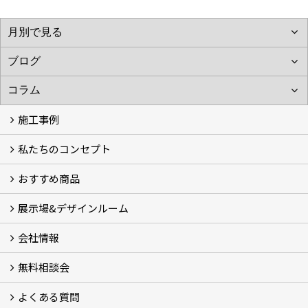
施工事例
私たちのコンセプト
施工事例
お客様の声 (46)
おすすめ商品
コンセプト
完成までの流れ
お庭のメンテナンスについて
展示場&デザインルーム
オリジナル帆布のサイクルポート
NEW スマートサイクルポート
おしゃれな物置 (8)
門扉 (6)
ウッドフェンス (16)
アイアンの商品 (6)
ガーデニング雑貨 (3)
ガーデン書&ガーデンアート
こだわりのオリジナル商品 一覧
おすすめの植物 (29)
箱庭ガーデン
ポット苗
会社情報
展示場&デザインルーム
無料相談会
会社概要
スタッフ紹介 (11)
ブログ
コラム
アクセス
求人募集
よくある質問
無料相談会