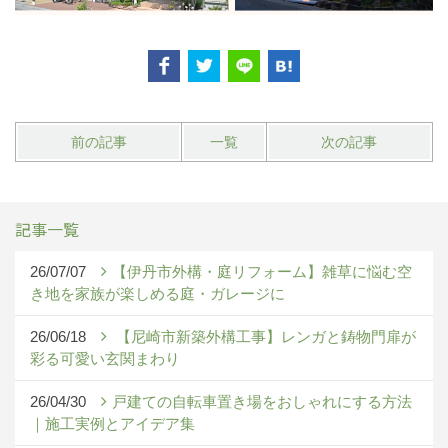
前の記事
一覧
次の記事
記事一覧
26/07/07
【伊丹市外構・庭リフォーム】雑草に悩む空
き地を家族が楽しめる庭・ガレージに
26/06/18
【尼崎市新築外構工事】レンガと鋳物門扉が
彩る可愛い玄関まわり
26/04/30
戸建ての自転車置き場をおしゃれにする方法
｜施工実例とアイデア集