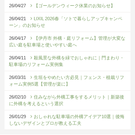
26/04/27
【ゴールデンウィーク休業のお知らせ】
26/04/21
LIXIL 2026春「ソトで暮らしアップキャンペ
ーン」のお知らせ
26/04/17
【伊丹市 外構・庭リフォーム】管理が大変な
広い庭を駐車場と使いやすい庭へ
26/04/11
殺風景な外構を緑でおしゃれに｜門まわり・
駐車場のリフォーム実例集
26/03/31
生垣をやめたい方必見｜フェンス・植栽リフ
ォーム実例5選【管理が楽に】
26/02/10
住みながら外構工事をするメリット｜新築後
に外構を考えるという選択
26/01/29
おしゃれな駐車場の外構アイデア10選｜後悔
しないデザインとプロが教える工夫