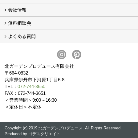
会社情報
展示場&デザインルーム
無料相談会
会社概要
スタッフ紹介 (11)
ブログ
コラム
アクセス
求人募集
よくある質問
無料相談会
お見積りについて (2)
予算について (2)
お支払いについて
アフターサービス・アフターメンテナンスについて (3)
お手入れについて
植栽について (4)
北ガーデンプロデュース有限会社
〒664-0832
兵庫県伊丹市下河原1丁目6-8
TEL：
072-744-3650
FAX：072-744-3651
＜営業時間＞9:00～16:30
＜定休日＞不定休
Copyright (c) 2019 北ガーデンプロデュース. All Rights Reserved.
Produced by
ゴデスクリエイト