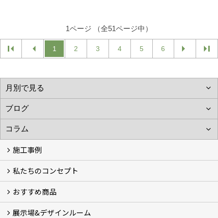
1ページ （全51ページ中）
1
2
3
4
5
6
施工事例
私たちのコンセプト
施工事例
お客様の声 (46)
おすすめ商品
コンセプト
完成までの流れ
お庭のメンテナンスについて
展示場&デザインルーム
オリジナル帆布のサイクルポート
NEW スマートサイクルポート
おしゃれな物置 (8)
門扉 (6)
ウッドフェンス (16)
アイアンの商品 (6)
ガーデニング雑貨 (3)
ガーデン書&ガーデンアート
こだわりのオリジナル商品 一覧
おすすめの植物 (29)
箱庭ガーデン
ポット苗