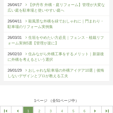
26/04/17
【伊丹市 外構・庭リフォーム】管理が大変な
広い庭を駐車場と使いやすい庭へ
26/04/11
殺風景な外構を緑でおしゃれに｜門まわり・
駐車場のリフォーム実例集
26/03/31
生垣をやめたい方必見｜フェンス・植栽リフ
ォーム実例5選【管理が楽に】
26/02/10
住みながら外構工事をするメリット｜新築後
に外構を考えるという選択
26/01/29
おしゃれな駐車場の外構アイデア10選｜後悔
しないデザインとプロが教える工夫
1ページ （全51ページ中）
1
2
3
4
5
6