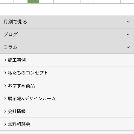
施工事例
私たちのコンセプト
施工事例
お客様の声 (46)
おすすめ商品
コンセプト
完成までの流れ
お庭のメンテナンスについて
展示場&デザインルーム
オリジナル帆布のサイクルポート
NEW スマートサイクルポート
おしゃれな物置 (8)
門扉 (6)
ウッドフェンス (16)
アイアンの商品 (6)
ガーデニング雑貨 (3)
ガーデン書&ガーデンアート
こだわりのオリジナル商品 一覧
おすすめの植物 (29)
箱庭ガーデン
ポット苗
会社情報
展示場&デザインルーム
無料相談会
会社概要
スタッフ紹介 (11)
ブログ
コラム
アクセス
求人募集