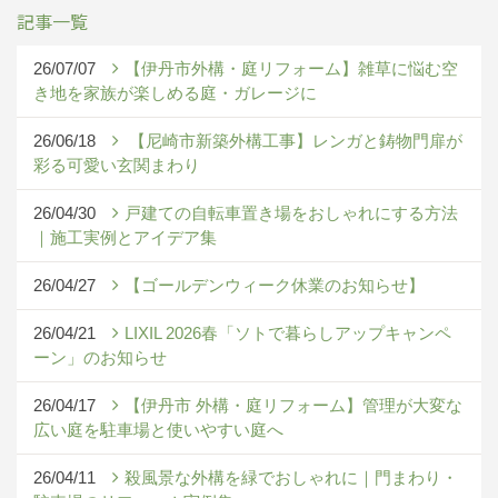
記事一覧
26/07/07
【伊丹市外構・庭リフォーム】雑草に悩む空
き地を家族が楽しめる庭・ガレージに
26/06/18
【尼崎市新築外構工事】レンガと鋳物門扉が
彩る可愛い玄関まわり
26/04/30
戸建ての自転車置き場をおしゃれにする方法
｜施工実例とアイデア集
26/04/27
【ゴールデンウィーク休業のお知らせ】
26/04/21
LIXIL 2026春「ソトで暮らしアップキャンペ
ーン」のお知らせ
26/04/17
【伊丹市 外構・庭リフォーム】管理が大変な
広い庭を駐車場と使いやすい庭へ
26/04/11
殺風景な外構を緑でおしゃれに｜門まわり・