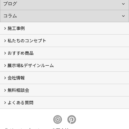
施工事例
私たちのコンセプト
施工事例
お客様の声 (46)
おすすめ商品
コンセプト
完成までの流れ
お庭のメンテナンスについて
展示場&デザインルーム
オリジナル帆布のサイクルポート
NEW スマートサイクルポート
おしゃれな物置 (8)
門扉 (6)
ウッドフェンス (16)
アイアンの商品 (6)
ガーデニング雑貨 (3)
ガーデン書&ガーデンアート
こだわりのオリジナル商品 一覧
おすすめの植物 (29)
箱庭ガーデン
ポット苗
会社情報
展示場&デザインルーム
無料相談会
会社概要
スタッフ紹介 (11)
ブログ
コラム
アクセス
求人募集
よくある質問
無料相談会
お見積りについて (2)
予算について (2)
お支払いについて
アフターサービス・アフターメンテナンスについて (3)
お手入れについて
植栽について (4)