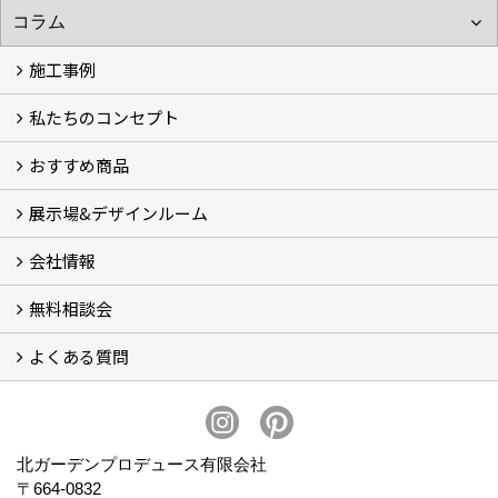
施工事例
私たちのコンセプト
施工事例
お客様の声 (46)
おすすめ商品
コンセプト
完成までの流れ
お庭のメンテナンスについて
展示場&デザインルーム
オリジナル帆布のサイクルポート
NEW スマートサイクルポート
おしゃれな物置 (8)
門扉 (6)
ウッドフェンス (16)
アイアンの商品 (6)
ガーデニング雑貨 (3)
ガーデン書&ガーデンアート
こだわりのオリジナル商品 一覧
おすすめの植物 (29)
箱庭ガーデン
ポット苗
会社情報
展示場&デザインルーム
無料相談会
会社概要
スタッフ紹介 (11)
ブログ
コラム
アクセス
求人募集
よくある質問
無料相談会
お見積りについて (2)
予算について (2)
お支払いについて
アフターサービス・アフターメンテナンスについて (3)
お手入れについて
植栽について (4)
北ガーデンプロデュース有限会社
〒664-0832