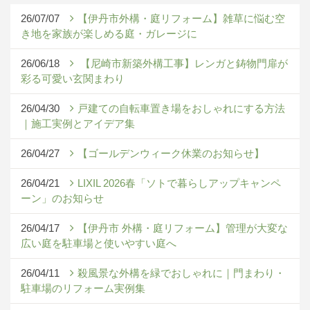
26/07/07
【伊丹市外構・庭リフォーム】雑草に悩む空
き地を家族が楽しめる庭・ガレージに
26/06/18
【尼崎市新築外構工事】レンガと鋳物門扉が
彩る可愛い玄関まわり
26/04/30
戸建ての自転車置き場をおしゃれにする方法
｜施工実例とアイデア集
26/04/27
【ゴールデンウィーク休業のお知らせ】
26/04/21
LIXIL 2026春「ソトで暮らしアップキャンペ
ーン」のお知らせ
26/04/17
【伊丹市 外構・庭リフォーム】管理が大変な
広い庭を駐車場と使いやすい庭へ
26/04/11
殺風景な外構を緑でおしゃれに｜門まわり・
駐車場のリフォーム実例集