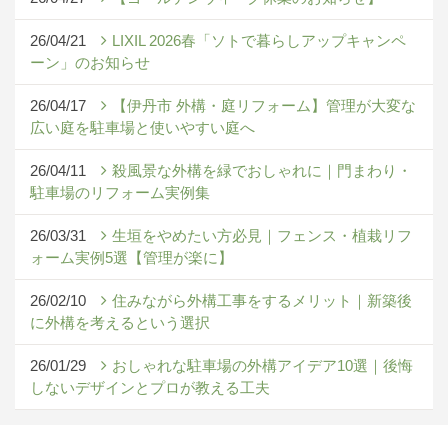
26/04/21
LIXIL 2026春「ソトで暮らしアップキャンペ
ーン」のお知らせ
26/04/17
【伊丹市 外構・庭リフォーム】管理が大変な
広い庭を駐車場と使いやすい庭へ
26/04/11
殺風景な外構を緑でおしゃれに｜門まわり・
駐車場のリフォーム実例集
26/03/31
生垣をやめたい方必見｜フェンス・植栽リフ
ォーム実例5選【管理が楽に】
26/02/10
住みながら外構工事をするメリット｜新築後
に外構を考えるという選択
26/01/29
おしゃれな駐車場の外構アイデア10選｜後悔
しないデザインとプロが教える工夫