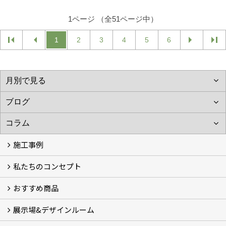
1ページ （全51ページ中）
1
2
3
4
5
6
施工事例
私たちのコンセプト
施工事例
お客様の声 (46)
おすすめ商品
コンセプト
完成までの流れ
お庭のメンテナンスについて
展示場&デザインルーム
オリジナル帆布のサイクルポート
NEW スマートサイクルポート
おしゃれな物置 (8)
門扉 (6)
ウッドフェンス (16)
アイアンの商品 (6)
ガーデニング雑貨 (3)
ガーデン書&ガーデンアート
こだわりのオリジナル商品 一覧
おすすめの植物 (29)
箱庭ガーデン
ポット苗