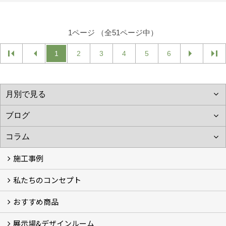
1ページ （全51ページ中）
1
2
3
4
5
6
施工事例
私たちのコンセプト
施工事例
お客様の声 (46)
おすすめ商品
コンセプト
完成までの流れ
お庭のメンテナンスについて
展示場&デザインルーム
オリジナル帆布のサイクルポート
NEW スマートサイクルポート
おしゃれな物置 (8)
門扉 (6)
ウッドフェンス (16)
アイアンの商品 (6)
ガーデニング雑貨 (3)
ガーデン書&ガーデンアート
こだわりのオリジナル商品 一覧
おすすめの植物 (29)
箱庭ガーデン
ポット苗