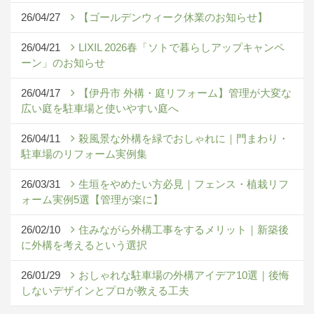
26/04/27
【ゴールデンウィーク休業のお知らせ】
26/04/21
LIXIL 2026春「ソトで暮らしアップキャンペ
ーン」のお知らせ
26/04/17
【伊丹市 外構・庭リフォーム】管理が大変な
広い庭を駐車場と使いやすい庭へ
26/04/11
殺風景な外構を緑でおしゃれに｜門まわり・
駐車場のリフォーム実例集
26/03/31
生垣をやめたい方必見｜フェンス・植栽リフ
ォーム実例5選【管理が楽に】
26/02/10
住みながら外構工事をするメリット｜新築後
に外構を考えるという選択
26/01/29
おしゃれな駐車場の外構アイデア10選｜後悔
しないデザインとプロが教える工夫