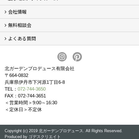
会社情報
展示場&デザインルーム
無料相談会
会社概要
スタッフ紹介 (11)
ブログ
コラム
アクセス
求人募集
よくある質問
無料相談会
お見積りについて (2)
予算について (2)
お支払いについて
アフターサービス・アフターメンテナンスについて (3)
お手入れについて
植栽について (4)
北ガーデンプロデュース有限会社
〒664-0832
兵庫県伊丹市下河原1丁目6-8
TEL：
072-744-3650
FAX：072-744-3651
＜営業時間＞9:00～16:30
＜定休日＞不定休
Copyright (c) 2019 北ガーデンプロデュース. All Rights Reserved.
Produced by
ゴデスクリエイト