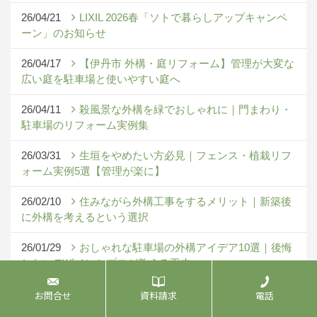
26/04/21
LIXIL 2026春「ソトで暮らしアップキャンペ
ーン」のお知らせ
26/04/17
【伊丹市 外構・庭リフォーム】管理が大変な
広い庭を駐車場と使いやすい庭へ
26/04/11
殺風景な外構を緑でおしゃれに｜門まわり・
駐車場のリフォーム実例集
26/03/31
生垣をやめたい方必見｜フェンス・植栽リフ
ォーム実例5選【管理が楽に】
26/02/10
住みながら外構工事をするメリット｜新築後
に外構を考えるという選択
26/01/29
おしゃれな駐車場の外構アイデア10選｜後悔
しないデザインとプロが教える工夫
お問合せ
資料請求
電話