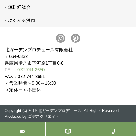
無料相談会
会社概要
スタッフ紹介 (11)
ブログ
コラム
アクセス
求人募集
よくある質問
無料相談会
お見積りについて (2)
予算について (2)
お支払いについて
アフターサービス・アフターメンテナンスについて (3)
お手入れについて
植栽について (4)
北ガーデンプロデュース有限会社
〒664-0832
兵庫県伊丹市下河原1丁目6-8
TEL：
072-744-3650
FAX：072-744-3651
＜営業時間＞9:00～16:30
＜定休日＞不定休
Copyright (c) 2019 北ガーデンプロデュース. All Rights Reserved.
Produced by
ゴデスクリエイト