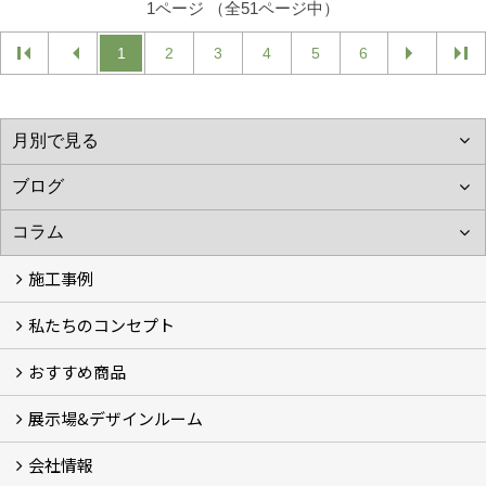
1ページ （全51ページ中）
1
2
3
4
5
6
施工事例
私たちのコンセプト
施工事例
お客様の声 (46)
おすすめ商品
コンセプト
完成までの流れ
お庭のメンテナンスについて
展示場&デザインルーム
オリジナル帆布のサイクルポート
NEW スマートサイクルポート
おしゃれな物置 (8)
門扉 (6)
ウッドフェンス (16)
アイアンの商品 (6)
ガーデニング雑貨 (3)
ガーデン書&ガーデンアート
こだわりのオリジナル商品 一覧
おすすめの植物 (29)
箱庭ガーデン
ポット苗
会社情報
展示場&デザインルーム