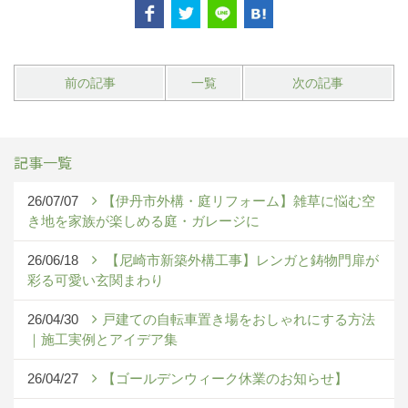
前の記事
一覧
次の記事
記事一覧
26/07/07
【伊丹市外構・庭リフォーム】雑草に悩む空
き地を家族が楽しめる庭・ガレージに
26/06/18
【尼崎市新築外構工事】レンガと鋳物門扉が
彩る可愛い玄関まわり
26/04/30
戸建ての自転車置き場をおしゃれにする方法
｜施工実例とアイデア集
26/04/27
【ゴールデンウィーク休業のお知らせ】