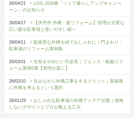
26/04/21
LIXIL 2026春「ソトで暮らしアップキャンペ
ーン」のお知らせ
26/04/17
【伊丹市 外構・庭リフォーム】管理が大変な
広い庭を駐車場と使いやすい庭へ
26/04/11
殺風景な外構を緑でおしゃれに｜門まわり・
駐車場のリフォーム実例集
26/03/31
生垣をやめたい方必見｜フェンス・植栽リフ
ォーム実例5選【管理が楽に】
26/02/10
住みながら外構工事をするメリット｜新築後
に外構を考えるという選択
26/01/29
おしゃれな駐車場の外構アイデア10選｜後悔
しないデザインとプロが教える工夫