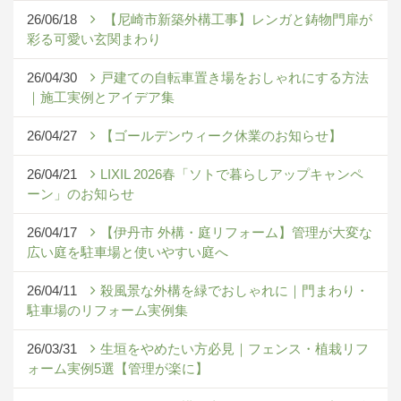
26/06/18
【尼崎市新築外構工事】レンガと鋳物門扉が
彩る可愛い玄関まわり
26/04/30
戸建ての自転車置き場をおしゃれにする方法
｜施工実例とアイデア集
26/04/27
【ゴールデンウィーク休業のお知らせ】
26/04/21
LIXIL 2026春「ソトで暮らしアップキャンペ
ーン」のお知らせ
26/04/17
【伊丹市 外構・庭リフォーム】管理が大変な
広い庭を駐車場と使いやすい庭へ
26/04/11
殺風景な外構を緑でおしゃれに｜門まわり・
駐車場のリフォーム実例集
26/03/31
生垣をやめたい方必見｜フェンス・植栽リフ
ォーム実例5選【管理が楽に】