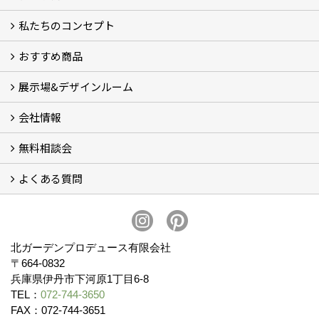
私たちのコンセプト
施工事例
お客様の声 (46)
おすすめ商品
コンセプト
完成までの流れ
お庭のメンテナンスについて
展示場&デザインルーム
オリジナル帆布のサイクルポート
NEW スマートサイクルポート
おしゃれな物置 (8)
門扉 (6)
ウッドフェンス (16)
アイアンの商品 (6)
ガーデニング雑貨 (3)
ガーデン書&ガーデンアート
こだわりのオリジナル商品 一覧
おすすめの植物 (29)
箱庭ガーデン
ポット苗
会社情報
展示場&デザインルーム
無料相談会
会社概要
スタッフ紹介 (11)
ブログ
コラム
アクセス
求人募集
よくある質問
無料相談会
お見積りについて (2)
予算について (2)
お支払いについて
アフターサービス・アフターメンテナンスについて (3)
お手入れについて
植栽について (4)
北ガーデンプロデュース有限会社
〒664-0832
兵庫県伊丹市下河原1丁目6-8
TEL：
072-744-3650
FAX：072-744-3651