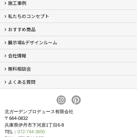
施工事例
私たちのコンセプト
施工事例
お客様の声 (46)
おすすめ商品
コンセプト
完成までの流れ
お庭のメンテナンスについて
展示場&デザインルーム
オリジナル帆布のサイクルポート
NEW スマートサイクルポート
おしゃれな物置 (8)
門扉 (6)
ウッドフェンス (16)
アイアンの商品 (6)
ガーデニング雑貨 (3)
ガーデン書&ガーデンアート
こだわりのオリジナル商品 一覧
おすすめの植物 (29)
箱庭ガーデン
ポット苗
会社情報
展示場&デザインルーム
無料相談会
会社概要
スタッフ紹介 (11)
ブログ
コラム
アクセス
求人募集
よくある質問
無料相談会
お見積りについて (2)
予算について (2)
お支払いについて
アフターサービス・アフターメンテナンスについて (3)
お手入れについて
植栽について (4)
北ガーデンプロデュース有限会社
〒664-0832
兵庫県伊丹市下河原1丁目6-8
TEL：
072-744-3650