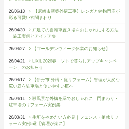
26/06/18
【尼崎市新築外構工事】レンガと鋳物門扉が
彩る可愛い玄関まわり
26/04/30
戸建ての自転車置き場をおしゃれにする方法
｜施工実例とアイデア集
26/04/27
【ゴールデンウィーク休業のお知らせ】
26/04/21
LIXIL 2026春「ソトで暮らしアップキャンペ
ーン」のお知らせ
26/04/17
【伊丹市 外構・庭リフォーム】管理が大変な
広い庭を駐車場と使いやすい庭へ
26/04/11
殺風景な外構を緑でおしゃれに｜門まわり・
駐車場のリフォーム実例集
26/03/31
生垣をやめたい方必見｜フェンス・植栽リフ
ォーム実例5選【管理が楽に】