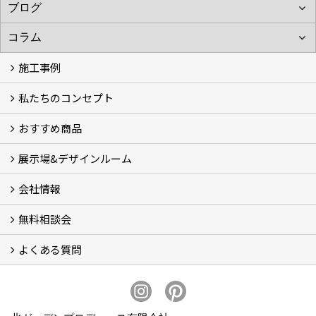
施工事例
私たちのコンセプト
施工事例
お客様の声 (46)
おすすめ商品
コンセプト
完成までの流れ
お庭のメンテナンスについて
展示場&デザインルーム
オリジナル帆布のサイクルポート
NEW スマートサイクルポート
おしゃれな物置 (8)
門扉 (6)
ウッドフェンス (16)
アイアンの商品 (6)
ガーデニング雑貨 (3)
ガーデン書&ガーデンアート
こだわりのオリジナル商品 一覧
おすすめの植物 (29)
箱庭ガーデン
ポット苗
会社情報
展示場&デザインルーム
無料相談会
会社概要
スタッフ紹介 (11)
ブログ
コラム
アクセス
求人募集
よくある質問
無料相談会
お見積りについて (2)
予算について (2)
お支払いについて
アフターサービス・アフターメンテナンスについて (3)
お手入れについて
植栽について (4)