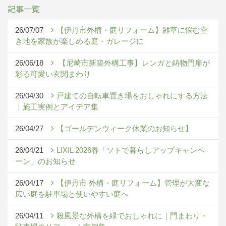
記事一覧
26/07/07
【伊丹市外構・庭リフォーム】雑草に悩む空
き地を家族が楽しめる庭・ガレージに
26/06/18
【尼崎市新築外構工事】レンガと鋳物門扉が
彩る可愛い玄関まわり
26/04/30
戸建ての自転車置き場をおしゃれにする方法
｜施工実例とアイデア集
26/04/27
【ゴールデンウィーク休業のお知らせ】
26/04/21
LIXIL 2026春「ソトで暮らしアップキャンペ
ーン」のお知らせ
26/04/17
【伊丹市 外構・庭リフォーム】管理が大変な
広い庭を駐車場と使いやすい庭へ
26/04/11
殺風景な外構を緑でおしゃれに｜門まわり・