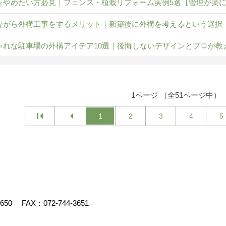
をやめたい方必見｜フェンス・植栽リフォーム実例5選【管理が楽
ながら外構工事をするメリット｜新築後に外構を考えるという選択
ゃれな駐車場の外構アイデア10選｜後悔しないデザインとプロが教
1ページ （全51ページ中）
1
2
3
4
5
3650
FAX：072-744-3651