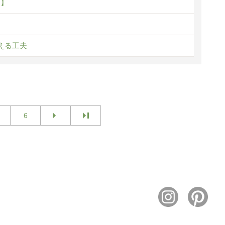
に】
える工夫
6