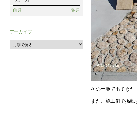
30
31
前月
翌月
アーカイブ
その土地で出てきた
また、施工例で掲載