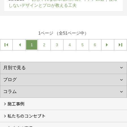
しないデザインとプロが教える工夫
1ページ （全51ページ中）
1
2
3
4
5
6
施工事例
私たちのコンセプト
施工事例
お客様の声 (46)