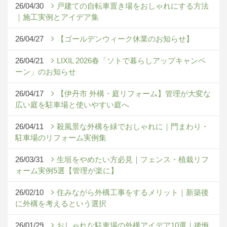
26/04/30
戸建ての自転車置き場をおしゃれにする方法
｜施工実例とアイデア集
26/04/27
【ゴールデンウィーク休業のお知らせ】
26/04/21
LIXIL 2026春「ソトで暮らしアップキャンペ
ーン」のお知らせ
26/04/17
【伊丹市 外構・庭リフォーム】管理が大変な
広い庭を駐車場と使いやすい庭へ
26/04/11
殺風景な外構を緑でおしゃれに｜門まわり・
駐車場のリフォーム実例集
26/03/31
生垣をやめたい方必見｜フェンス・植栽リフ
ォーム実例5選【管理が楽に】
26/02/10
住みながら外構工事をするメリット｜新築後
に外構を考えるという選択
26/01/29
おしゃれな駐車場の外構アイデア10選｜後悔