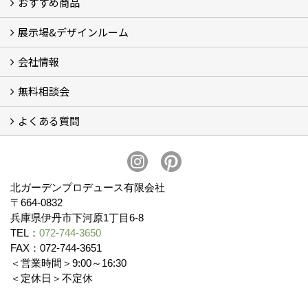
おすすめ商品
コンセプト
完成までの流れ
お庭のメンテナンスについて
展示場&デザインルーム
オリジナル帆布のサイクルポート
NEW スマートサイクルポート
おしゃれな物置 (8)
門扉 (6)
ウッドフェンス (16)
アイアンの商品 (6)
ガーデニング雑貨 (3)
ガーデン書&ガーデンアート
こだわりのオリジナル商品 一覧
おすすめの植物 (29)
箱庭ガーデン
ポット苗
会社情報
展示場&デザインルーム
無料相談会
会社概要
スタッフ紹介 (11)
ブログ
コラム
アクセス
求人募集
よくある質問
無料相談会
お見積りについて (2)
予算について (2)
お支払いについて
アフターサービス・アフターメンテナンスについて (3)
お手入れについて
植栽について (4)
北ガーデンプロデュース有限会社
〒664-0832
兵庫県伊丹市下河原1丁目6-8
TEL：
072-744-3650
FAX：072-744-3651
＜営業時間＞9:00～16:30
＜定休日＞不定休