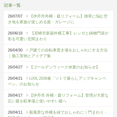
記事一覧
26/07/07
【伊丹市外構・庭リフォーム】雑草に悩む空
き地を家族が楽しめる庭・ガレージに
26/06/18
【尼崎市新築外構工事】レンガと鋳物門扉が
彩る可愛い玄関まわり
26/04/30
戸建ての自転車置き場をおしゃれにする方法
｜施工実例とアイデア集
26/04/27
【ゴールデンウィーク休業のお知らせ】
26/04/21
LIXIL 2026春「ソトで暮らしアップキャンペ
ーン」のお知らせ
26/04/17
【伊丹市 外構・庭リフォーム】管理が大変な
広い庭を駐車場と使いやすい庭へ
26/04/11
殺風景な外構を緑でおしゃれに｜門まわり・