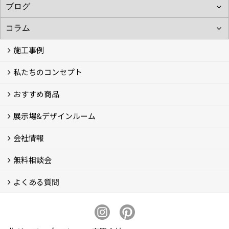
施工事例
私たちのコンセプト
施工事例
お客様の声 (46)
おすすめ商品
コンセプト
完成までの流れ
お庭のメンテナンスについて
展示場&デザインルーム
オリジナル帆布のサイクルポート
NEW スマートサイクルポート
おしゃれな物置 (8)
門扉 (6)
ウッドフェンス (16)
アイアンの商品 (6)
ガーデニング雑貨 (3)
ガーデン書&ガーデンアート
こだわりのオリジナル商品 一覧
おすすめの植物 (29)
箱庭ガーデン
ポット苗
会社情報
展示場&デザインルーム
無料相談会
会社概要
スタッフ紹介 (11)
ブログ
コラム
アクセス
求人募集
よくある質問
無料相談会
お見積りについて (2)
予算について (2)
お支払いについて
アフターサービス・アフターメンテナンスについて (3)
お手入れについて
植栽について (4)