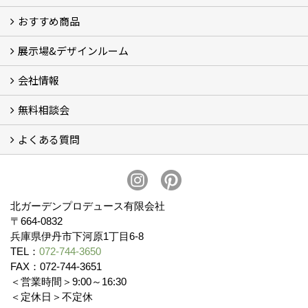
おすすめ商品
コンセプト
完成までの流れ
お庭のメンテナンスについて
展示場&デザインルーム
オリジナル帆布のサイクルポート
NEW スマートサイクルポート
おしゃれな物置 (8)
門扉 (6)
ウッドフェンス (16)
アイアンの商品 (6)
ガーデニング雑貨 (3)
ガーデン書&ガーデンアート
こだわりのオリジナル商品 一覧
おすすめの植物 (29)
箱庭ガーデン
ポット苗
会社情報
展示場&デザインルーム
無料相談会
会社概要
スタッフ紹介 (11)
ブログ
コラム
アクセス
求人募集
よくある質問
無料相談会
お見積りについて (2)
予算について (2)
お支払いについて
アフターサービス・アフターメンテナンスについて (3)
お手入れについて
植栽について (4)
北ガーデンプロデュース有限会社
〒664-0832
兵庫県伊丹市下河原1丁目6-8
TEL：
072-744-3650
FAX：072-744-3651
＜営業時間＞9:00～16:30
＜定休日＞不定休