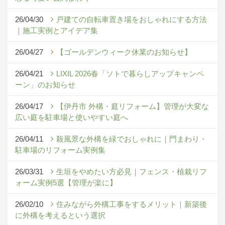
26/04/30
戸建ての自転車置き場をおしゃれにする方法
｜施工実例とアイデア集
26/04/27
【ゴールデンウィーク休業のお知らせ】
26/04/21
LIXIL 2026春「ソトで暮らしアップキャンペ
ーン」のお知らせ
26/04/17
【伊丹市 外構・庭リフォーム】管理が大変な
広い庭を駐車場と使いやすい庭へ
26/04/11
殺風景な外構を緑でおしゃれに｜門まわり・
駐車場のリフォーム実例集
26/03/31
生垣をやめたい方必見｜フェンス・植栽リフ
ォーム実例5選【管理が楽に】
26/02/10
住みながら外構工事をするメリット｜新築後
に外構を考えるという選択