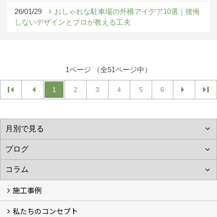
26/01/29
おしゃれな駐車場の外構アイデア10選｜後悔
しないデザインとプロが教える工夫
1ページ （全51ページ中）
1
2
3
4
5
6
施工事例
私たちのコンセプト
施工事例
お客様の声 (46)