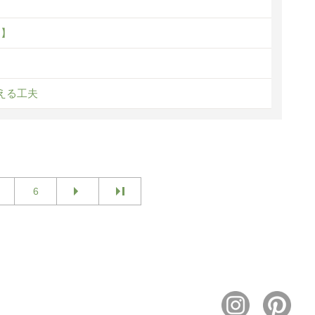
に】
える工夫
6