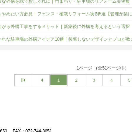
景な外構を緑でおしゃれに｜門まわり・駐車場のリフォーム実例集
をやめたい方必見｜フェンス・植栽リフォーム実例5選【管理が楽
ながら外構工事をするメリット｜新築後に外構を考えるという選択
ゃれな駐車場の外構アイデア10選｜後悔しないデザインとプロが教
1ページ （全51ページ中）
1
2
3
4
5
3650
FAX：072-744-3651