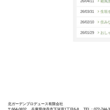
26/04/11
殺風
26/03/31
生垣
26/02/10
住み
26/01/29
おし
北ガーデンプロデュース有限会社
〒664-0832
兵庫県伊丹市下河原1丁目6-8
TEL：
072-744-