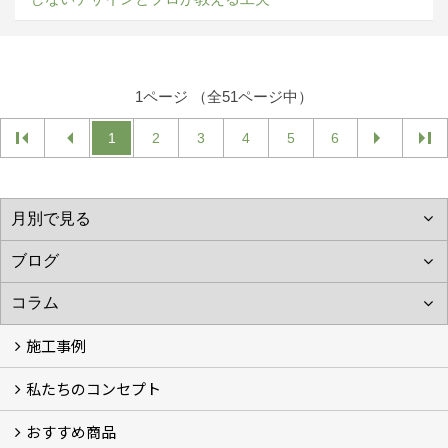
1ページ （全51ページ中）
1
2
3
4
5
6
施工事例
私たちのコンセプト
施工事例
お客様の声 (46)
おすすめ商品
コンセプト
完成までの流れ
お庭のメンテナンスについて