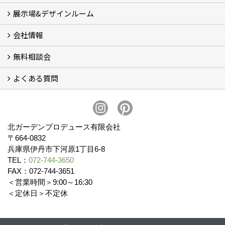
展示場&デザインルーム
オリジナル帆布のサイクルポート
NEW スマートサイクルポート
おしゃれな物置 (8)
門扉 (6)
ウッドフェンス (16)
アイアンの商品 (6)
ガーデニング雑貨 (3)
ガーデン書&ガーデンアート
こだわりのオリジナル商品 一覧
おすすめの植物 (29)
箱庭ガーデン
ポット苗
会社情報
展示場&デザインルーム
無料相談会
会社概要
スタッフ紹介 (11)
ブログ
コラム
アクセス
求人募集
よくある質問
無料相談会
お見積りについて (2)
予算について (2)
お支払いについて
アフターサービス・アフターメンテナンスについて (3)
お手入れについて
植栽について (4)
北ガーデンプロデュース有限会社
〒664-0832
兵庫県伊丹市下河原1丁目6-8
TEL：
072-744-3650
FAX：072-744-3651
＜営業時間＞9:00～16:30
＜定休日＞不定休