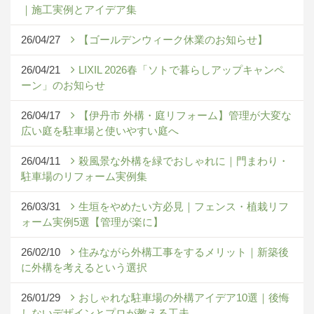
｜施工実例とアイデア集
26/04/27
【ゴールデンウィーク休業のお知らせ】
26/04/21
LIXIL 2026春「ソトで暮らしアップキャンペ
ーン」のお知らせ
26/04/17
【伊丹市 外構・庭リフォーム】管理が大変な
広い庭を駐車場と使いやすい庭へ
26/04/11
殺風景な外構を緑でおしゃれに｜門まわり・
駐車場のリフォーム実例集
26/03/31
生垣をやめたい方必見｜フェンス・植栽リフ
ォーム実例5選【管理が楽に】
26/02/10
住みながら外構工事をするメリット｜新築後
に外構を考えるという選択
26/01/29
おしゃれな駐車場の外構アイデア10選｜後悔
しないデザインとプロが教える工夫