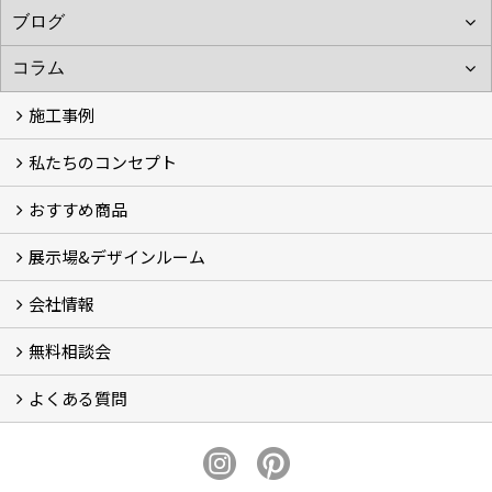
施工事例
私たちのコンセプト
施工事例
お客様の声 (46)
おすすめ商品
コンセプト
完成までの流れ
お庭のメンテナンスについて
展示場&デザインルーム
オリジナル帆布のサイクルポート
NEW スマートサイクルポート
おしゃれな物置 (8)
門扉 (6)
ウッドフェンス (16)
アイアンの商品 (6)
ガーデニング雑貨 (3)
ガーデン書&ガーデンアート
こだわりのオリジナル商品 一覧
おすすめの植物 (29)
箱庭ガーデン
ポット苗
会社情報
展示場&デザインルーム
無料相談会
会社概要
スタッフ紹介 (11)
ブログ
コラム
アクセス
求人募集
よくある質問
無料相談会
お見積りについて (2)
予算について (2)
お支払いについて
アフターサービス・アフターメンテナンスについて (3)
お手入れについて
植栽について (4)