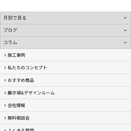
施工事例
私たちのコンセプト
施工事例
お客様の声 (46)
おすすめ商品
コンセプト
完成までの流れ
お庭のメンテナンスについて
展示場&デザインルーム
オリジナル帆布のサイクルポート
NEW スマートサイクルポート
おしゃれな物置 (8)
門扉 (6)
ウッドフェンス (16)
アイアンの商品 (6)
ガーデニング雑貨 (3)
ガーデン書&ガーデンアート
こだわりのオリジナル商品 一覧
おすすめの植物 (29)
箱庭ガーデン
ポット苗
会社情報
展示場&デザインルーム
無料相談会
会社概要
スタッフ紹介 (11)
ブログ
コラム
アクセス
求人募集
よくある質問
無料相談会