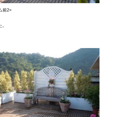
ム前2>
た。