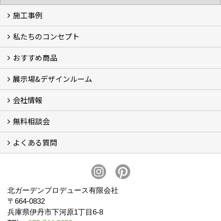
施工事例
私たちのコンセプト
施工事例
お客様の声 (46)
おすすめ商品
コンセプト
完成までの流れ
お庭のメンテナンスについて
展示場&デザインルーム
オリジナル帆布のサイクルポート
NEW スマートサイクルポート
おしゃれな物置 (8)
門扉 (6)
ウッドフェンス (16)
アイアンの商品 (6)
ガーデニング雑貨 (3)
ガーデン書&ガーデンアート
こだわりのオリジナル商品 一覧
おすすめの植物 (29)
箱庭ガーデン
ポット苗
会社情報
展示場&デザインルーム
無料相談会
会社概要
スタッフ紹介 (11)
ブログ
コラム
アクセス
求人募集
よくある質問
無料相談会
お見積りについて (2)
予算について (2)
お支払いについて
アフターサービス・アフターメンテナンスについて (3)
お手入れについて
植栽について (4)
北ガーデンプロデュース有限会社
〒664-0832
兵庫県伊丹市下河原1丁目6-8