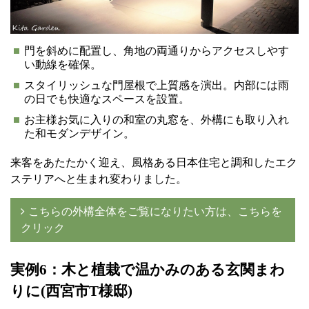
門を斜めに配置し、角地の両通りからアクセスしやす
い動線を確保。
スタイリッシュな門屋根で上質感を演出。内部には雨
の日でも快適なスペースを設置。
お主様お気に入りの和室の丸窓を、外構にも取り入れ
た和モダンデザイン。
来客をあたたかく迎え、風格ある日本住宅と調和したエク
ステリアへと生まれ変わりました。
こちらの外構全体をご覧になりたい方は、こちらを
クリック
実例6
：木と植栽で温かみのある玄関まわ
りに(西宮市T様邸)