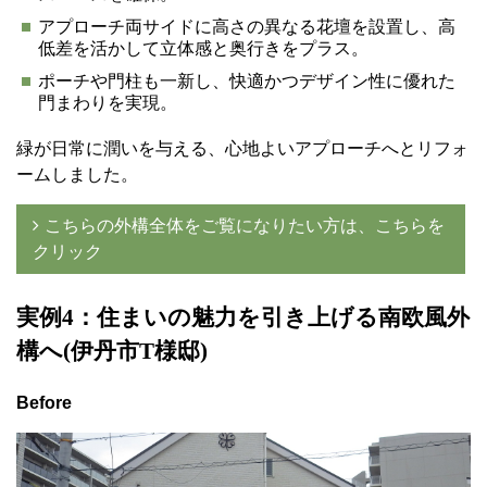
アプローチ両サイドに高さの異なる花壇を設置し、高
低差を活かして立体感と奥行きをプラス。
ポーチや門柱も一新し、快適かつデザイン性に優れた
門まわりを実現。
緑が日常に潤いを与える、心地よいアプローチへとリフォ
ームしました。
こちらの外構全体をご覧になりたい方は、こちらを
クリック
実例4
：住まいの魅力を引き上げる南欧風外
構へ(伊丹市T
様邸)
Before