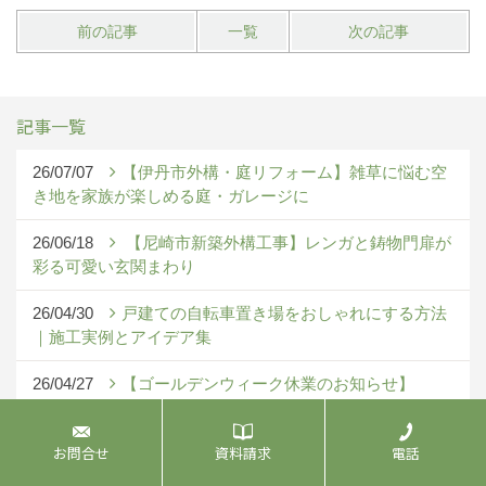
前の記事
一覧
次の記事
記事一覧
26/07/07
【伊丹市外構・庭リフォーム】雑草に悩む空
き地を家族が楽しめる庭・ガレージに
26/06/18
【尼崎市新築外構工事】レンガと鋳物門扉が
彩る可愛い玄関まわり
26/04/30
戸建ての自転車置き場をおしゃれにする方法
｜施工実例とアイデア集
26/04/27
【ゴールデンウィーク休業のお知らせ】
26/04/21
LIXIL 2026春「ソトで暮らしアップキャンペ
お問合せ
資料請求
電話
ーン」のお知らせ