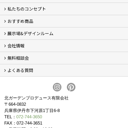
私たちのコンセプト
施工事例
お客様の声 (46)
おすすめ商品
コンセプト
完成までの流れ
お庭のメンテナンスについて
展示場&デザインルーム
オリジナル帆布のサイクルポート
NEW スマートサイクルポート
おしゃれな物置 (8)
門扉 (6)
ウッドフェンス (16)
アイアンの商品 (6)
ガーデニング雑貨 (3)
ガーデン書&ガーデンアート
こだわりのオリジナル商品 一覧
おすすめの植物 (29)
箱庭ガーデン
ポット苗
会社情報
展示場&デザインルーム
無料相談会
会社概要
スタッフ紹介 (11)
ブログ
コラム
アクセス
求人募集
よくある質問
無料相談会
お見積りについて (2)
予算について (2)
お支払いについて
アフターサービス・アフターメンテナンスについて (3)
お手入れについて
植栽について (4)
北ガーデンプロデュース有限会社
〒664-0832
兵庫県伊丹市下河原1丁目6-8
TEL：
072-744-3650
FAX：072-744-3651