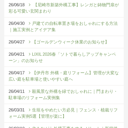
26/06/18
【尼崎市新築外構工事】レンガと鋳物門扉が
彩る可愛い玄関まわり
26/04/30
戸建ての自転車置き場をおしゃれにする方法
｜施工実例とアイデア集
26/04/27
【ゴールデンウィーク休業のお知らせ】
26/04/21
LIXIL 2026春「ソトで暮らしアップキャンペ
ーン」のお知らせ
26/04/17
【伊丹市 外構・庭リフォーム】管理が大変な
広い庭を駐車場と使いやすい庭へ
26/04/11
殺風景な外構を緑でおしゃれに｜門まわり・
駐車場のリフォーム実例集
26/03/31
生垣をやめたい方必見｜フェンス・植栽リフ
ォーム実例5選【管理が楽に】