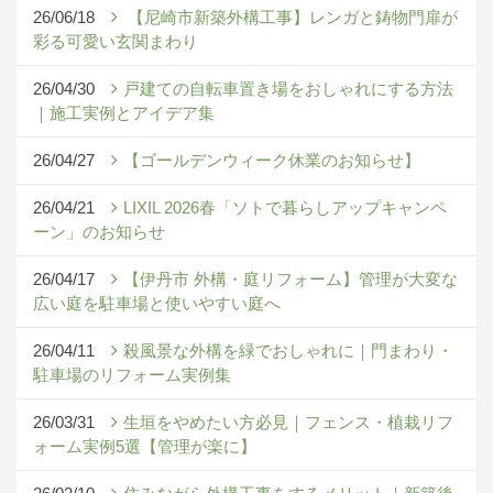
26/06/18
【尼崎市新築外構工事】レンガと鋳物門扉が
彩る可愛い玄関まわり
26/04/30
戸建ての自転車置き場をおしゃれにする方法
｜施工実例とアイデア集
26/04/27
【ゴールデンウィーク休業のお知らせ】
26/04/21
LIXIL 2026春「ソトで暮らしアップキャンペ
ーン」のお知らせ
26/04/17
【伊丹市 外構・庭リフォーム】管理が大変な
広い庭を駐車場と使いやすい庭へ
26/04/11
殺風景な外構を緑でおしゃれに｜門まわり・
駐車場のリフォーム実例集
26/03/31
生垣をやめたい方必見｜フェンス・植栽リフ
ォーム実例5選【管理が楽に】