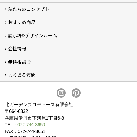
私たちのコンセプト
施工事例
お客様の声 (46)
おすすめ商品
コンセプト
完成までの流れ
お庭のメンテナンスについて
展示場&デザインルーム
オリジナル帆布のサイクルポート
NEW スマートサイクルポート
おしゃれな物置 (8)
門扉 (6)
ウッドフェンス (16)
アイアンの商品 (6)
ガーデニング雑貨 (3)
ガーデン書&ガーデンアート
こだわりのオリジナル商品 一覧
おすすめの植物 (29)
箱庭ガーデン
ポット苗
会社情報
展示場&デザインルーム
無料相談会
会社概要
スタッフ紹介 (11)
ブログ
コラム
アクセス
求人募集
よくある質問
無料相談会
お見積りについて (2)
予算について (2)
お支払いについて
アフターサービス・アフターメンテナンスについて (3)
お手入れについて
植栽について (4)
北ガーデンプロデュース有限会社
〒664-0832
兵庫県伊丹市下河原1丁目6-8
TEL：
072-744-3650
FAX：072-744-3651