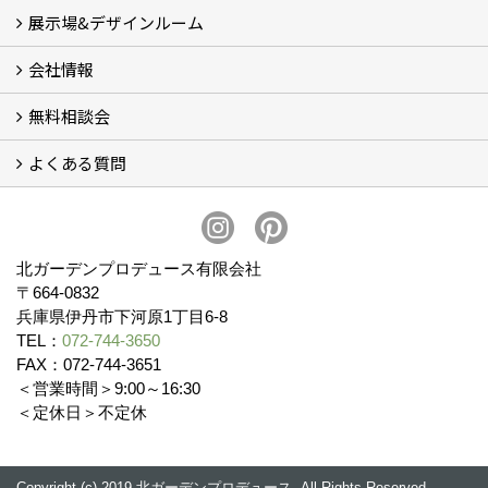
展示場&デザインルーム
オリジナル帆布のサイクルポート
NEW スマートサイクルポート
おしゃれな物置 (8)
門扉 (6)
ウッドフェンス (16)
アイアンの商品 (6)
ガーデニング雑貨 (3)
ガーデン書&ガーデンアート
こだわりのオリジナル商品 一覧
おすすめの植物 (29)
箱庭ガーデン
ポット苗
会社情報
展示場&デザインルーム
無料相談会
会社概要
スタッフ紹介 (11)
ブログ
コラム
アクセス
求人募集
よくある質問
無料相談会
お見積りについて (2)
予算について (2)
お支払いについて
アフターサービス・アフターメンテナンスについて (3)
お手入れについて
植栽について (4)
北ガーデンプロデュース有限会社
〒664-0832
兵庫県伊丹市下河原1丁目6-8
TEL：
072-744-3650
FAX：072-744-3651
＜営業時間＞9:00～16:30
＜定休日＞不定休
Copyright (c) 2019 北ガーデンプロデュース. All Rights Reserved.