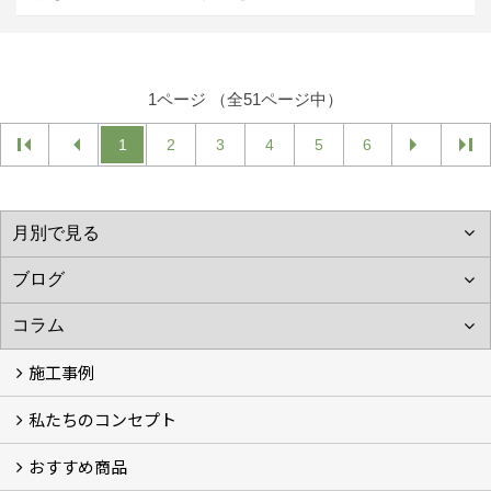
1ページ （全51ページ中）
1
2
3
4
5
6
施工事例
私たちのコンセプト
施工事例
お客様の声 (46)
おすすめ商品
コンセプト
完成までの流れ
お庭のメンテナンスについて