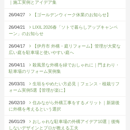
｜施工実例とアイデア集
26/04/27
【ゴールデンウィーク休業のお知らせ】
26/04/21
LIXIL 2026春「ソトで暮らしアップキャンペ
ーン」のお知らせ
26/04/17
【伊丹市 外構・庭リフォーム】管理が大変な
広い庭を駐車場と使いやすい庭へ
26/04/11
殺風景な外構を緑でおしゃれに｜門まわり・
駐車場のリフォーム実例集
26/03/31
生垣をやめたい方必見｜フェンス・植栽リフ
ォーム実例5選【管理が楽に】
26/02/10
住みながら外構工事をするメリット｜新築後
に外構を考えるという選択
26/01/29
おしゃれな駐車場の外構アイデア10選｜後悔
しないデザインとプロが教える工夫