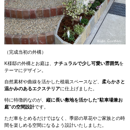
（完成当初の外構）
K様邸の外構とお庭は、
ナチュラルで少し可愛い雰囲気
を
テーマにデザイン。
自然素材や曲線を活かした植栽スペースなど、
柔らかさと
温かみのあるエクステリア
に仕上げました。
特に特徴的なのが、
縦に長い敷地を活かした“駐車場兼お
庭”の空間設計
です。
ただ車をとめるだけではなく、季節の草花やご家族との時
間を楽しめる空間になるよう設計いたしました。