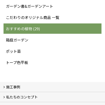
ガーデン書&ガーデンアート
こだわりのオリジナル商品 一覧
おすすめの植物 (29)
箱庭ガーデン
ポット苗
トープ色平板
施工事例
私たちのコンセプト
施工事例
お客様の声 (46)