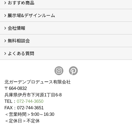
おすすめ商品
コンセプト
完成までの流れ
お庭のメンテナンスについて
展示場&デザインルーム
オリジナル帆布のサイクルポート
NEW スマートサイクルポート
おしゃれな物置 (8)
門扉 (6)
ウッドフェンス (16)
アイアンの商品 (6)
ガーデニング雑貨 (3)
ガーデン書&ガーデンアート
こだわりのオリジナル商品 一覧
おすすめの植物 (29)
箱庭ガーデン
ポット苗
会社情報
展示場&デザインルーム
無料相談会
会社概要
スタッフ紹介 (11)
ブログ
コラム
アクセス
求人募集
よくある質問
無料相談会
お見積りについて (2)
予算について (2)
お支払いについて
アフターサービス・アフターメンテナンスについて (3)
お手入れについて
植栽について (4)
北ガーデンプロデュース有限会社
〒664-0832
兵庫県伊丹市下河原1丁目6-8
TEL：
072-744-3650
FAX：072-744-3651
＜営業時間＞9:00～16:30
＜定休日＞不定休