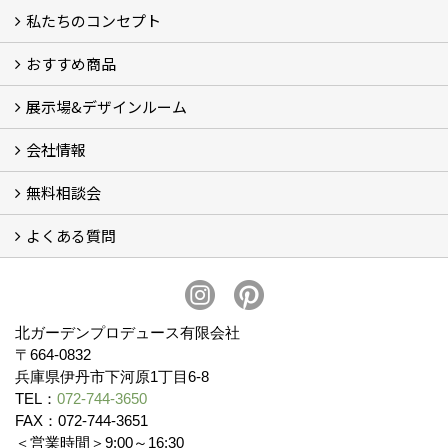
私たちのコンセプト
施工事例
お客様の声 (46)
おすすめ商品
コンセプト
完成までの流れ
お庭のメンテナンスについて
展示場&デザインルーム
オリジナル帆布のサイクルポート
NEW スマートサイクルポート
おしゃれな物置 (8)
門扉 (6)
ウッドフェンス (16)
アイアンの商品 (6)
ガーデニング雑貨 (3)
ガーデン書&ガーデンアート
こだわりのオリジナル商品 一覧
おすすめの植物 (29)
箱庭ガーデン
ポット苗
会社情報
展示場&デザインルーム
無料相談会
会社概要
スタッフ紹介 (11)
ブログ
コラム
アクセス
求人募集
よくある質問
無料相談会
お見積りについて (2)
予算について (2)
お支払いについて
アフターサービス・アフターメンテナンスについて (3)
お手入れについて
植栽について (4)
北ガーデンプロデュース有限会社
〒664-0832
兵庫県伊丹市下河原1丁目6-8
TEL：
072-744-3650
FAX：072-744-3651
＜営業時間＞9:00～16:30