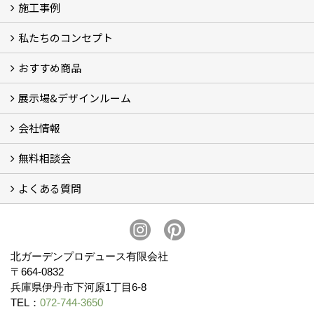
施工事例
私たちのコンセプト
施工事例
お客様の声 (46)
おすすめ商品
コンセプト
完成までの流れ
お庭のメンテナンスについて
展示場&デザインルーム
オリジナル帆布のサイクルポート
NEW スマートサイクルポート
おしゃれな物置 (8)
門扉 (6)
ウッドフェンス (16)
アイアンの商品 (6)
ガーデニング雑貨 (3)
ガーデン書&ガーデンアート
こだわりのオリジナル商品 一覧
おすすめの植物 (29)
箱庭ガーデン
ポット苗
会社情報
展示場&デザインルーム
無料相談会
会社概要
スタッフ紹介 (11)
ブログ
コラム
アクセス
求人募集
よくある質問
無料相談会
お見積りについて (2)
予算について (2)
お支払いについて
アフターサービス・アフターメンテナンスについて (3)
お手入れについて
植栽について (4)
北ガーデンプロデュース有限会社
〒664-0832
兵庫県伊丹市下河原1丁目6-8
TEL：
072-744-3650