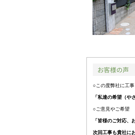
お客様の声
○この度弊社に工
「私達の希望（や
○ご意見やご希望
「皆様のご対応、
次回工事も貴社に