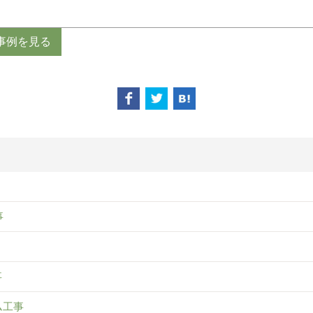
事例を見る
事
事
ム工事