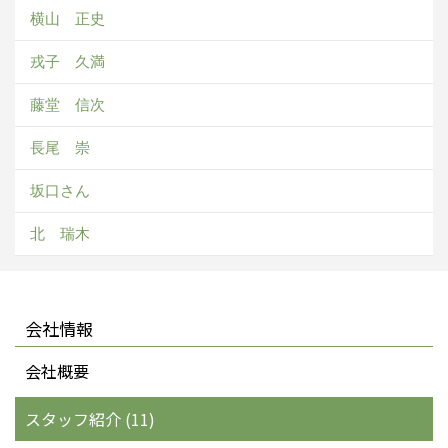
横山 正史
戎子 久満
藤堂 信次
長尾 崇
坂口さん
北 瑞木
会社情報
会社概要
スタッフ紹介 (11)