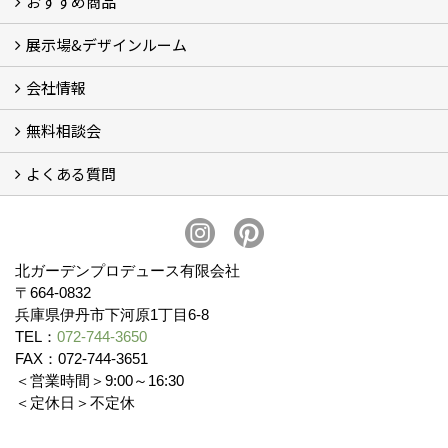
おすすめ商品
展示場&デザインルーム
オリジナル帆布のサイクルポート
NEW スマートサイクルポート
おしゃれな物置 (8)
門扉 (6)
ウッドフェンス (16)
アイアンの商品 (6)
ガーデニング雑貨 (3)
ガーデン書&ガーデンアート
こだわりのオリジナル商品 一覧
おすすめの植物 (29)
箱庭ガーデン
ポット苗
会社情報
展示場&デザインルーム
無料相談会
会社概要
スタッフ紹介 (11)
ブログ
コラム
アクセス
求人募集
よくある質問
無料相談会
お見積りについて (2)
予算について (2)
お支払いについて
アフターサービス・アフターメンテナンスについて (3)
お手入れについて
植栽について (4)
北ガーデンプロデュース有限会社
〒664-0832
兵庫県伊丹市下河原1丁目6-8
TEL：
072-744-3650
FAX：072-744-3651
＜営業時間＞9:00～16:30
＜定休日＞不定休