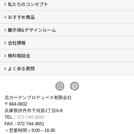
私たちのコンセプト
施工事例
お客様の声 (46)
おすすめ商品
コンセプト
完成までの流れ
お庭のメンテナンスについて
展示場&デザインルーム
オリジナル帆布のサイクルポート
NEW スマートサイクルポート
おしゃれな物置 (8)
門扉 (6)
ウッドフェンス (16)
アイアンの商品 (6)
ガーデニング雑貨 (3)
ガーデン書&ガーデンアート
こだわりのオリジナル商品 一覧
おすすめの植物 (29)
箱庭ガーデン
ポット苗
会社情報
展示場&デザインルーム
無料相談会
会社概要
スタッフ紹介 (11)
ブログ
コラム
アクセス
求人募集
よくある質問
無料相談会
お見積りについて (2)
予算について (2)
お支払いについて
アフターサービス・アフターメンテナンスについて (3)
お手入れについて
植栽について (4)
北ガーデンプロデュース有限会社
〒664-0832
兵庫県伊丹市下河原1丁目6-8
TEL：
072-744-3650
FAX：072-744-3651
＜営業時間＞9:00～16:30