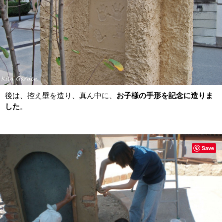
後は、控え壁を造り、真ん中に、
お子様の手形を記念に造りま
した
。
Save