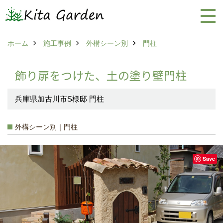
ホーム
施工事例
外構シーン別
門柱
飾り扉をつけた、土の塗り壁門柱
兵庫県加古川市S様邸 門柱
外構シーン別｜門柱
Save