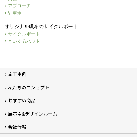
アプローチ
駐車場
オリジナル帆布のサイクルポート
サイクルポート
さいくるハット
施工事例
私たちのコンセプト
施工事例
お客様の声 (46)
おすすめ商品
コンセプト
完成までの流れ
お庭のメンテナンスについて
展示場&デザインルーム
オリジナル帆布のサイクルポート
NEW スマートサイクルポート
おしゃれな物置 (8)
門扉 (6)
ウッドフェンス (16)
アイアンの商品 (6)
ガーデニング雑貨 (3)
ガーデン書&ガーデンアート
こだわりのオリジナル商品 一覧
おすすめの植物 (29)
箱庭ガーデン
ポット苗
会社情報
展示場&デザインルーム