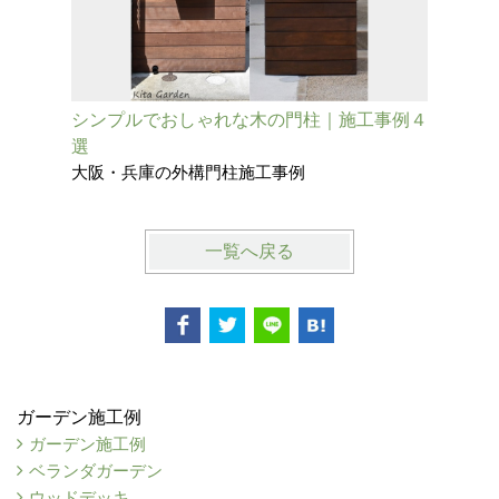
シンプルでおしゃれな木の門柱｜施工事例４
既存の擁
選
柱
大阪・兵庫の外構門柱施工事例
大阪府池
一覧へ戻る
ガーデン施工例
ガーデン施工例
ベランダガーデン
ウッドデッキ