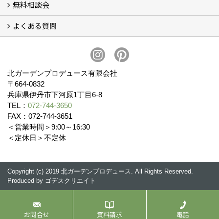
無料相談会
会社概要
スタッフ紹介 (11)
ブログ
コラム
アクセス
求人募集
よくある質問
無料相談会
お見積りについて (2)
予算について (2)
お支払いについて
アフターサービス・アフターメンテナンスについて (3)
お手入れについて
植栽について (4)
北ガーデンプロデュース有限会社
〒664-0832
兵庫県伊丹市下河原1丁目6-8
TEL：
072-744-3650
FAX：072-744-3651
＜営業時間＞9:00～16:30
＜定休日＞不定休
Copyright (c) 2019 北ガーデンプロデュース. All Rights Reserved.
Produced by
ゴデスクリエイト
お問合せ
資料請求
電話