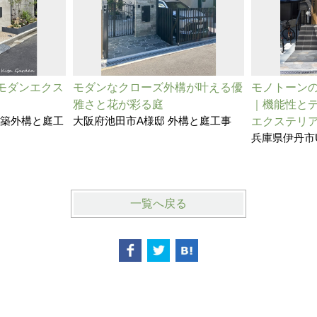
モダンエクス
モダンなクローズ外構が叶える優
モノトーン
雅さと花が彩る庭
｜機能性と
新築外構と庭工
大阪府池田市A様邸 外構と庭工事
エクステリ
兵庫県伊丹市
一覧へ戻る