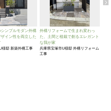
のシンプルモダン外構
外構リフォームで生まれ変わっ
四つ
デザイン性を両立した
た、土間と植栽で創るエレガント
いっ
兵庫
ア
な我が家
U様邸 新築外構工事
兵庫県宝塚市U様邸 外構リフォーム
工事