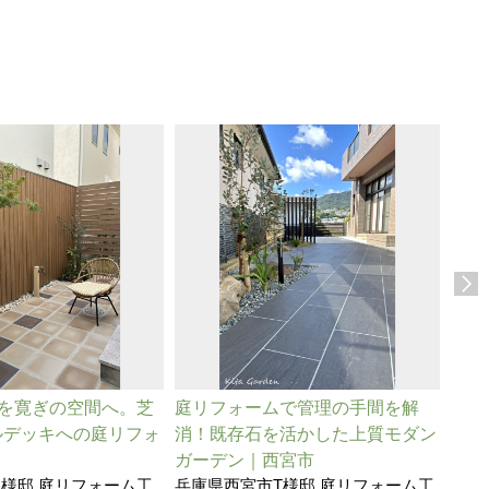
”を寛ぎの空間へ。芝
庭リフォームで管理の手間を解
暮ら
ルデッキへの庭リフォ
消！既存石を活かした上質モダン
きお
兵庫
ガーデン｜西宮市
事
I様邸 庭リフォーム工
兵庫県西宮市T様邸 庭リフォーム工