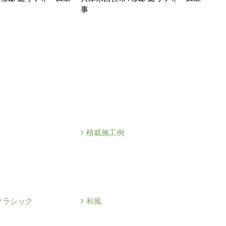
事
植栽施工例
クラシック
和風