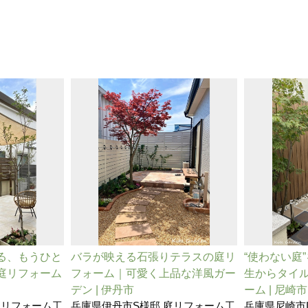
る、もうひと
バラが映える石張りテラスの庭リ
“使わない庭
庭リフォーム
フォーム｜可愛く上品な洋風ガー
生からタイ
デン | 伊丹市
ーム | 尼崎市
庭リフォーム工
兵庫県伊丹市S様邸 庭リフォーム工
兵庫県尼崎市