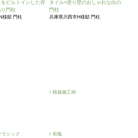
スをビルトインした存
タイル×塗り壁のおしゃれな白の
グレ
貼り門柱
門柱
門柱
N様邸 門柱
兵庫県川西市H様邸 門柱
兵庫
植栽施工例
クラシック
和風