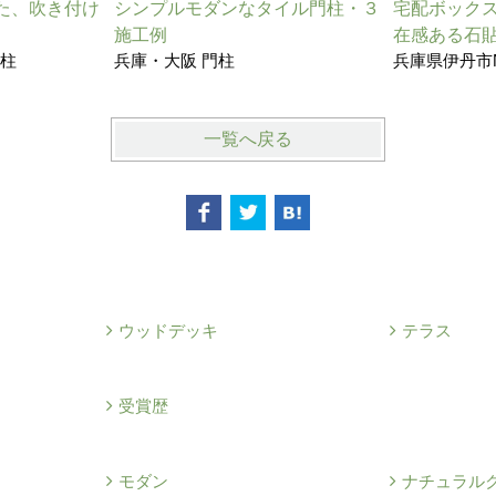
た、吹き付け
シンプルモダンなタイル門柱・３
宅配ボック
施工例
在感ある石
門柱
兵庫・大阪 門柱
兵庫県伊丹市
一覧へ戻る
ウッドデッキ
テラス
例
受賞歴
モダン
ナチュラル