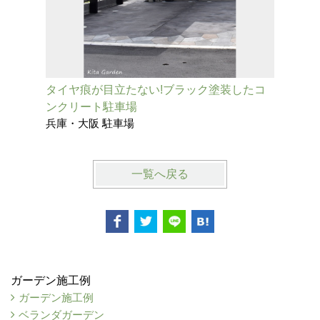
タイヤ痕が目立たない!ブラック塗装したコ
スタイリ
ンクリート駐車場
ある外構
兵庫・大阪 駐車場
大阪・兵
一覧へ戻る
ガーデン施工例
ガーデン施工例
ベランダガーデン