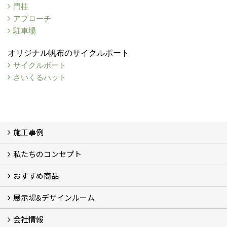
門柱
アプローチ
駐車場
オリジナル帆布のサイクルポート
サイクルポート
さいくるハット
施工事例
私たちのコンセプト
施工事例
お客様の声 (46)
おすすめ商品
コンセプト
完成までの流れ
お庭のメンテナンスについて
展示場&デザインルーム
オリジナル帆布のサイクルポート
NEW スマートサイクルポート
おしゃれな物置 (8)
門扉 (6)
ウッドフェンス (16)
アイアンの商品 (6)
ガーデニング雑貨 (3)
ガーデン書&ガーデンアート
こだわりのオリジナル商品 一覧
おすすめの植物 (29)
箱庭ガーデン
ポット苗
会社情報
展示場&デザインルーム