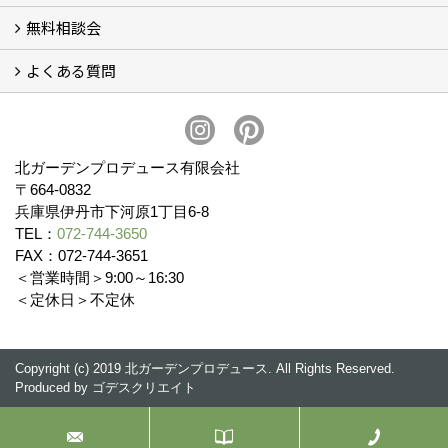
無料相談会
会社概要
スタッフ紹介 (11)
ブログ
コラム
アクセス
求人募集
よくある質問
無料相談会
お見積りについて (2)
予算について (2)
お支払いについて
アフターサービス・アフターメンテナンスについて (3)
お手入れについて
植栽について (4)
北ガーデンプロデュース有限会社
〒664-0832
兵庫県伊丹市下河原1丁目6-8
TEL：
072-744-3650
FAX：072-744-3651
＜営業時間＞9:00～16:30
＜定休日＞不定休
Copyright (c) 2019 北ガーデンプロデュース. All Rights Reserved.
Produced by
ゴデスクリエイト