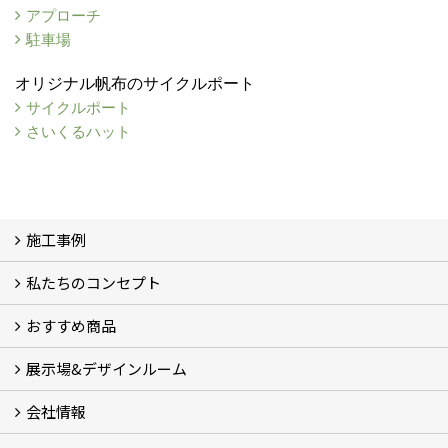
アプローチ
駐車場
オリジナル帆布のサイクルポート
サイクルポート
さいくるハット
施工事例
私たちのコンセプト
施工事例
お客様の声 (46)
おすすめ商品
コンセプト
完成までの流れ
お庭のメンテナンスについて
展示場&デザインルーム
オリジナル帆布のサイクルポート
NEW スマートサイクルポート
おしゃれな物置 (8)
門扉 (6)
ウッドフェンス (16)
アイアンの商品 (6)
ガーデニング雑貨 (3)
ガーデン書&ガーデンアート
こだわりのオリジナル商品 一覧
おすすめの植物 (29)
箱庭ガーデン
ポット苗
会社情報
展示場&デザインルーム