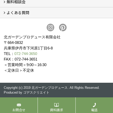
無料相談会
会社概要
スタッフ紹介 (11)
ブログ
コラム
アクセス
求人募集
よくある質問
無料相談会
お見積りについて (2)
予算について (2)
お支払いについて
アフターサービス・アフターメンテナンスについて (3)
お手入れについて
植栽について (4)
北ガーデンプロデュース有限会社
〒664-0832
兵庫県伊丹市下河原1丁目6-8
TEL：
072-744-3650
FAX：072-744-3651
＜営業時間＞9:00～16:30
＜定休日＞不定休
Copyright (c) 2019 北ガーデンプロデュース. All Rights Reserved.
Produced by
ゴデスクリエイト
お問合せ
資料請求
電話