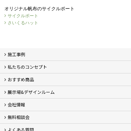
オリジナル帆布のサイクルポート
サイクルポート
さいくるハット
施工事例
私たちのコンセプト
施工事例
お客様の声 (46)
おすすめ商品
コンセプト
完成までの流れ
お庭のメンテナンスについて
展示場&デザインルーム
オリジナル帆布のサイクルポート
NEW スマートサイクルポート
おしゃれな物置 (8)
門扉 (6)
ウッドフェンス (16)
アイアンの商品 (6)
ガーデニング雑貨 (3)
ガーデン書&ガーデンアート
こだわりのオリジナル商品 一覧
おすすめの植物 (29)
箱庭ガーデン
ポット苗
会社情報
展示場&デザインルーム
無料相談会
会社概要
スタッフ紹介 (11)
ブログ
コラム
アクセス
求人募集
よくある質問
無料相談会