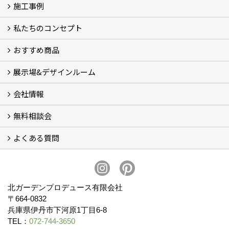
施工事例
私たちのコンセプト
施工事例
お客様の声 (46)
おすすめ商品
コンセプト
完成までの流れ
お庭のメンテナンスについて
展示場&デザインルーム
オリジナル帆布のサイクルポート
NEW スマートサイクルポート
おしゃれな物置 (8)
門扉 (6)
ウッドフェンス (16)
アイアンの商品 (6)
ガーデニング雑貨 (3)
ガーデン書&ガーデンアート
こだわりのオリジナル商品 一覧
おすすめの植物 (29)
箱庭ガーデン
ポット苗
会社情報
展示場&デザインルーム
無料相談会
会社概要
スタッフ紹介 (11)
ブログ
コラム
アクセス
求人募集
よくある質問
無料相談会
お見積りについて (2)
予算について (2)
お支払いについて
アフターサービス・アフターメンテナンスについて (3)
お手入れについて
植栽について (4)
北ガーデンプロデュース有限会社
〒664-0832
兵庫県伊丹市下河原1丁目6-8
TEL：
072-744-3650