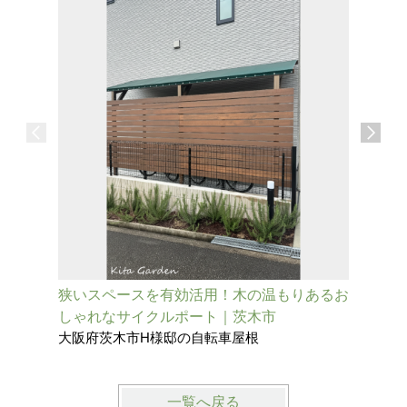
狭いスペースを有効活用！木の温もりあるお
【後付け
しゃれなサイクルポート｜茨木市
ロー屋根
大阪府茨木市H様邸の自転車屋根
兵庫県尼
一覧へ戻る