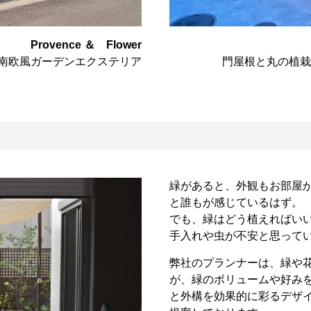
Provence ＆ Flower
南欧風ガーデンエクステリア
門屋根と丸の植栽
緑があると、外観もお部屋
と誰もが感じているはず。
でも、緑はどう植えればい
手入れや虫が不安と思って
弊社のプランナーは、緑や
が、緑のボリュームや好み
と外構を効果的に彩るデザ