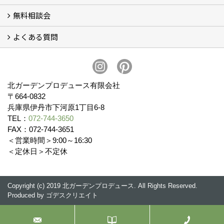
無料相談会
会社概要
スタッフ紹介 (11)
ブログ
コラム
アクセス
求人募集
よくある質問
無料相談会
お見積りについて (2)
予算について (2)
お支払いについて
アフターサービス・アフターメンテナンスについて (3)
お手入れについて
植栽について (4)
北ガーデンプロデュース有限会社
〒664-0832
兵庫県伊丹市下河原1丁目6-8
TEL：
072-744-3650
FAX：072-744-3651
＜営業時間＞9:00～16:30
＜定休日＞不定休
Copyright (c) 2019 北ガーデンプロデュース. All Rights Reserved.
Produced by
ゴデスクリエイト