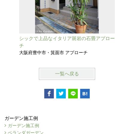
シックで上品なイタリア斑岩の石畳アプロー
タイルの
チ
に
大阪府豊中市・箕面市 アプローチ
兵庫県西
一覧へ戻る
ガーデン施工例
ガーデン施工例
ベランダガーデン