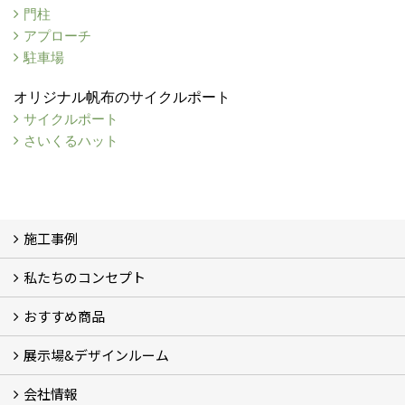
門柱
アプローチ
駐車場
オリジナル帆布のサイクルポート
サイクルポート
さいくるハット
施工事例
私たちのコンセプト
施工事例
お客様の声 (46)
おすすめ商品
コンセプト
完成までの流れ
お庭のメンテナンスについて
展示場&デザインルーム
オリジナル帆布のサイクルポート
NEW スマートサイクルポート
おしゃれな物置 (8)
門扉 (6)
ウッドフェンス (16)
アイアンの商品 (6)
ガーデニング雑貨 (3)
ガーデン書&ガーデンアート
こだわりのオリジナル商品 一覧
おすすめの植物 (29)
箱庭ガーデン
ポット苗
会社情報
展示場&デザインルーム