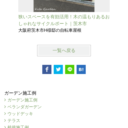
狭いスペースを有効活用！木の温もりあるお
【後付け
しゃれなサイクルポート｜茨木市
ロー屋根
大阪府茨木市H様邸の自転車屋根
兵庫県尼
一覧へ戻る
ガーデン施工例
ガーデン施工例
ベランダガーデン
ウッドデッキ
テラス
植栽施工例