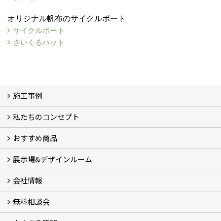
オリジナル帆布のサイクルポート
サイクルポート
さいくるハット
施工事例
私たちのコンセプト
施工事例
お客様の声 (46)
おすすめ商品
コンセプト
完成までの流れ
お庭のメンテナンスについて
展示場&デザインルーム
オリジナル帆布のサイクルポート
NEW スマートサイクルポート
おしゃれな物置 (8)
門扉 (6)
ウッドフェンス (16)
アイアンの商品 (6)
ガーデニング雑貨 (3)
ガーデン書&ガーデンアート
こだわりのオリジナル商品 一覧
おすすめの植物 (29)
箱庭ガーデン
ポット苗
会社情報
展示場&デザインルーム
無料相談会
会社概要
スタッフ紹介 (11)
ブログ
コラム
アクセス
求人募集