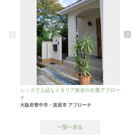
シックで上品なイタリア斑岩の石畳アプロー
タイルの
チ
に
大阪府豊中市・箕面市 アプローチ
兵庫県西
一覧へ戻る