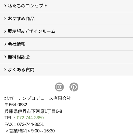
私たちのコンセプト
施工事例
お客様の声 (46)
おすすめ商品
コンセプト
完成までの流れ
お庭のメンテナンスについて
展示場&デザインルーム
オリジナル帆布のサイクルポート
NEW スマートサイクルポート
おしゃれな物置 (8)
門扉 (6)
ウッドフェンス (16)
アイアンの商品 (6)
ガーデニング雑貨 (3)
ガーデン書&ガーデンアート
こだわりのオリジナル商品 一覧
おすすめの植物 (29)
箱庭ガーデン
ポット苗
会社情報
展示場&デザインルーム
無料相談会
会社概要
スタッフ紹介 (11)
ブログ
コラム
アクセス
求人募集
よくある質問
無料相談会
お見積りについて (2)
予算について (2)
お支払いについて
アフターサービス・アフターメンテナンスについて (3)
お手入れについて
植栽について (4)
北ガーデンプロデュース有限会社
〒664-0832
兵庫県伊丹市下河原1丁目6-8
TEL：
072-744-3650
FAX：072-744-3651
＜営業時間＞9:00～16:30