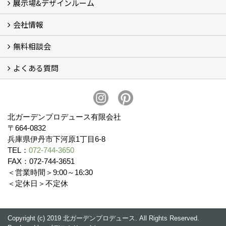
展示場&デザインルーム
オリジナル帆布のサイクルポート
NEW スマートサイクルポート
おしゃれな物置 (8)
門扉 (6)
ウッドフェンス (16)
アイアンの商品 (6)
ガーデニング雑貨 (3)
ガーデン書&ガーデンアート
こだわりのオリジナル商品 一覧
おすすめの植物 (29)
箱庭ガーデン
ポット苗
会社情報
展示場&デザインルーム
無料相談会
会社概要
スタッフ紹介 (11)
ブログ
コラム
アクセス
求人募集
よくある質問
無料相談会
お見積りについて (2)
予算について (2)
お支払いについて
アフターサービス・アフターメンテナンスについて (3)
お手入れについて
植栽について (4)
北ガーデンプロデュース有限会社
〒664-0832
兵庫県伊丹市下河原1丁目6-8
TEL：
072-744-3650
FAX：072-744-3651
＜営業時間＞9:00～16:30
＜定休日＞不定休
Copyright (c) 2019 北ガーデンプロデュース. All Rights Reserved.