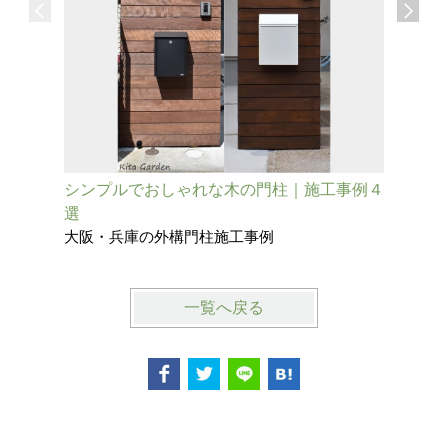
シンプルでおしゃれな木の門柱｜施工事例４
既存の擁
選
柱
大阪・兵庫の外構門柱施工事例
大阪府池
一覧へ戻る